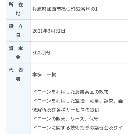
所 在
兵庫県加西市福住町62番地の1
地
設 立
2021年3月31日
日
資 本
300万円
金
代 表
本多 一樹
者
ドローンを利⽤した農業薬品の散布
ドローンを利⽤した空撮、測量、調査、画
像解析及び各種サービスの提供
ドローンの販売、リース、保守
ドローンに関する技術指導の講習会及びイ