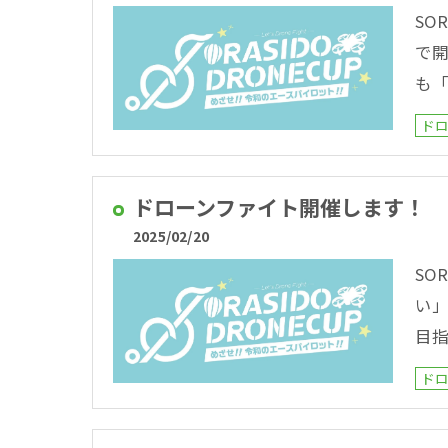
SO
で開
も「
ド
ドローンファイト開催します！
2025/02/20
SO
い」
目
ド