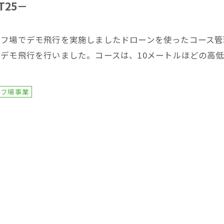
T25－
ルフ場でデモ飛行を実施しましたドローンを使ったコース管
でデモ飛行を行いました。コースは、10メートルほどの高
…
ルフ場事業