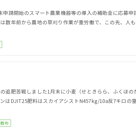
月末申請開始のスマート農業機器等の導入の補助金に応募申
では数年前から農地の草刈り作業が重労働で、この先、人も
…
業
麦の追肥苦戦しました1月末に小麦（せときらら、ふくほの
ンはDJIT25肥料はスカイアシストN457kg/10a反7
…
負散布