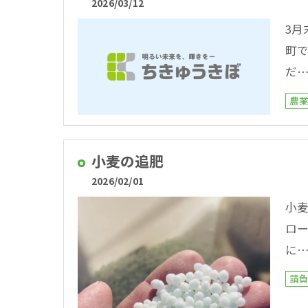
2026/03/12
3
町
だ
農
小麦の追肥
2026/02/01
小
ロー
に
請