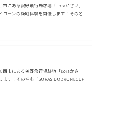
県加西市にある鶉野飛行場跡地「soraかさい」
トとドローンの操縦体験を開催します！その名
庫県加西市にある鶉野飛行場跡地「soraかさ
ます！その名も「SORASIDODRONECUP