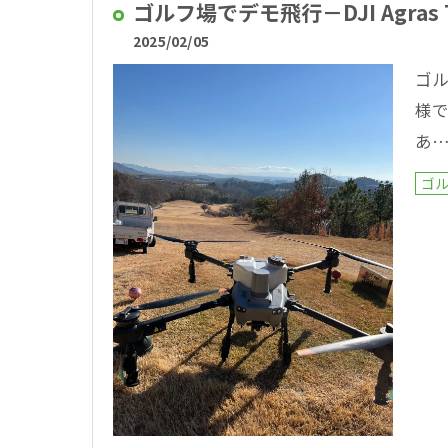
ゴルフ場でデモ飛行－DJI Agras 
2025/02/05
ゴ
様
あ
ゴ