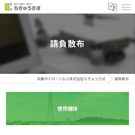
請負散布
兵庫のドローンなら株式会社ちきゅうきぼ
請負散布
使用機体