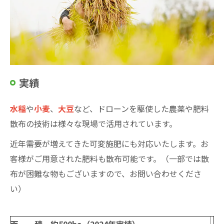
実績
水稲
や
小麦
、
大豆
など、ドローンを駆使した農薬や肥料
散布の技術は様々な現場で活用されています。
近年需要が増えてきた可変施肥にも対応いたします。お
客様がご用意された肥料も散布可能です。（一部では散
布が困難な物もございますので、お問い合わせくださ
い）
面 積 約500ha（2024年実績）