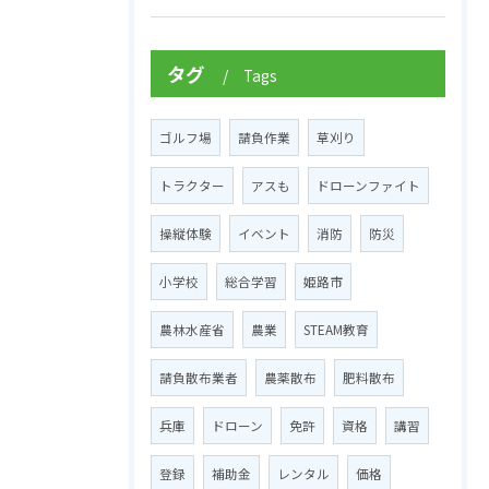
タグ
Tags
ゴルフ場
請負作業
草刈り
トラクター
アスも
ドローンファイト
操縦体験
イベント
消防
防災
小学校
総合学習
姫路市
農林水産省
農業
STEAM教育
請負散布業者
農薬散布
肥料散布
兵庫
ドローン
免許
資格
講習
登録
補助金
レンタル
価格